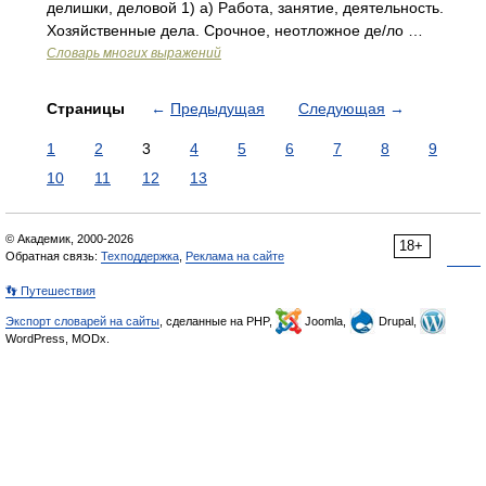
делишки, деловой 1) а) Работа, занятие, деятельность.
Хозяйственные дела. Срочное, неотложное де/ло …
Словарь многих выражений
Страницы
←
Предыдущая
Следующая
→
1
2
3
4
5
6
7
8
9
10
11
12
13
© Академик, 2000-2026
18+
Обратная связь:
Техподдержка
,
Реклама на сайте
👣 Путешествия
Экспорт словарей на сайты
, сделанные на PHP,
Joomla,
Drupal,
WordPress, MODx.