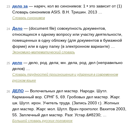
дело за
— нареч, кол во синонимов: 1 • это зависит от (1)
23
Словарь синонимов ASIS. В.Н. Тришин. 2013 …
Словарь синонимов
Дело
— (document file) совокупность документов,
24
относящихся к одному вопросу или участку деятельности,
помещенных в одну обложку (для документов в бумажной
форме) или в одну папку (в электронном варианте) …
Экономико-математический словарь
дело
— дело, род. дела; мн. дела, род. дел (неправильно
25
делов) …
Словарь трудностей произношения и ударения в современном
русском языке
ДЕЛО
— Волочильных дел мастер. Народн. Шутл.
26
Карманный вор. СРНГ 5, 69. Гробовых дел мастер. Жарг.
шк. Шутл. ирон. Учитель труда. (Запись 2003 г.). Жопных
дел мастер. Жарг. мол. Шутл. Врач проктолог. Вахитов 2003,
55. Заплечный дел мастер. Разг. Устар.&#8230; …
Большой словарь русских поговорок