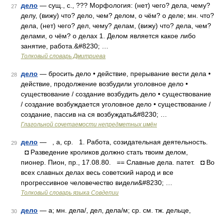
дело
— сущ., с., ??? Морфология: (нет) чего? дела, чему?
27
делу, (вижу) что? дело, чем? делом, о чём? о деле; мн. что?
дела, (нет) чего? дел, чему? делам, (вижу) что? дела, чем?
делами, о чём? о делах 1. Делом является какое либо
занятие, работа.&#8230; …
Толковый словарь Дмитриева
дело
— бросить дело • действие, прерывание вести дела •
28
действие, продолжение возбудили уголовное дело •
существование / создание возбудить дело • существование
/ создание возбуждается уголовное дело • существование /
создание, пассив на ся возбуждать&#8230; …
Глагольной сочетаемости непредметных имён
дело
— , а, ср. 1. Работа, созидательная деятельность.
29
◘ Разведение кроликов должно стать твоим делом,
пионер. Пион, пр., 17.08.80. == Славные дела. патет. ◘ Во
всех славных делах весь советский народ и все
прогрессивное человечество видели&#8230; …
Толковый словарь языка Совдепии
дело
— а; мн. дела/, дел, дела/м; ср. см. тж. дельце,
30